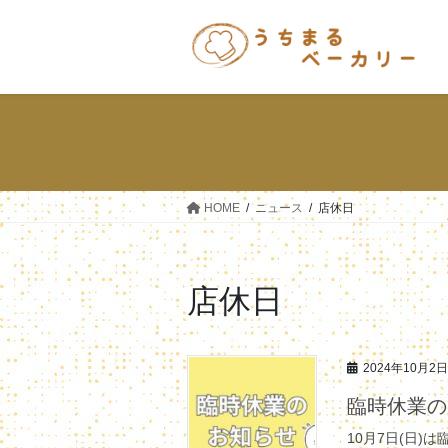
コ
ナ
ン
ビ
テ
ゲ
ン
ー
ツ
シ
へ
ョ
ス
ン
キ
に
ッ
移
HOME
ニュース
店休日
プ
動
店休日
2024年10月2日
臨時休業の
10月7日(日)